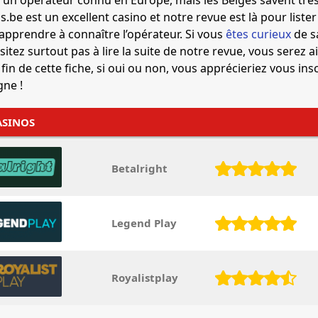
s un opérateur connu en Europe, mais les Belges savent très
s.be est un excellent casino et notre revue est là pour list
apprendre à connaître l’opérateur. Si vous
êtes curieux
de sa
sitez surtout pas à lire la suite de notre revue, vous serez
 fin de cette fiche, si oui ou non, vous apprécieriez vous ins
gne !
ASINOS
Betalright
Legend Play
Royalistplay