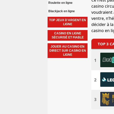
Ce n’est pa
Roulette en ligne
casino circu
Blackjack en ligne
voudraient 
ventre, n’hé
TOP JEUX D'ARGENT EN
décider à la
LIGNE
casino en li
CASINO EN LIGNE
SÉCURISÉ ET FIABLE
TOP 3 C
JOUER AU CASINO EN
DIRECT SUR CASINO EN
LIGNE
1
2
3