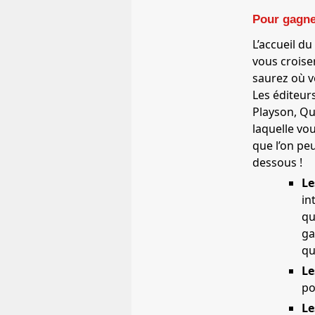
Pour gagner
L’accueil d
vous croiser
saurez où v
Les éditeurs
Playson, Qu
laquelle vou
que l’on peu
dessous !
Le
in
qu
ga
qu
Le
po
Le