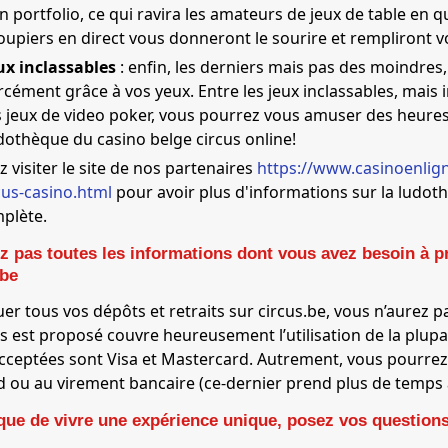
n portfolio, ce qui ravira les amateurs de jeux de table en q
oupiers en direct vous donneront le sourire et rempliront vo
ux inclassables
: enfin, les derniers mais pas des moindres,
rcément grâce à vos yeux. Entre les jeux inclassables, mais 
s jeux de video poker, vous pourrez vous amuser des heures 
dothèque du casino belge circus online!
 visiter le site de nos partenaires
https://www.casinoenlign
cus-casino.html
pour avoir plus d'informations sur la ludot
mplète.
 pas toutes les informations dont vous avez besoin à 
 be
uer tous vos dépôts et retraits sur circus.be, vous n’aurez 
s est proposé couvre heureusement l’utilisation de la plupa
cceptées sont Visa et Mastercard. Autrement, vous pourrez 
 ou au virement bancaire (ce-dernier prend plus de temps à 
que de vivre une expérience unique, posez vos questions 