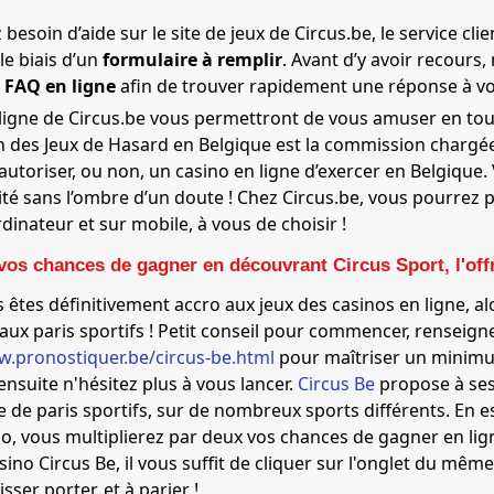
 besoin d’aide sur le site de jeux de Circus.be, le service cl
le biais d’un
formulaire à remplir
. Avant d’y avoir recours
a
FAQ en ligne
afin de trouver rapidement une réponse à vo
 ligne de Circus.be vous permettront de vous amuser en toute
des Jeux de Hasard en Belgique est la commission chargée d
autoriser, ou non, un casino en ligne d’exercer en Belgique
té sans l’ombre d’un doute ! Chez Circus.be, vous pourrez pa
rdinateur et sur mobile, à vous de choisir !
os chances de gagner en découvrant Circus Sport, l'offr
s êtes définitivement accro aux jeux des casinos en ligne, a
 aux paris sportifs ! Petit conseil pour commencer, renseign
.pronostiquer.be/circus-be.html
pour maîtriser un minimu
 ensuite n'hésitez plus à vous lancer.
Circus Be
propose à ses
e de paris sportifs, sur de nombreux sports différents. En e
no, vous multiplierez par deux vos chances de gagner en lig
sino Circus Be, il vous suffit de cliquer sur l'onglet du mêm
isser porter, et à parier !