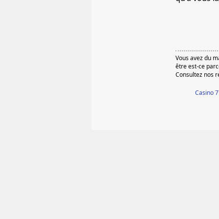
Vous avez du mal
être est-ce parc
Consultez nos re
Casino 